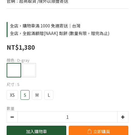
官網：超商取貨 /境外以順豐寄送
全店，購物車滿 1000 免運寄送｜台灣
全店，全館滿額贈[NAAK] 鬆餅 (數量有限，贈完為止)
NT$1,380
顏色
: D-gray
尺寸
: S
XS
S
M
L
數量
加入購物車
立即購買