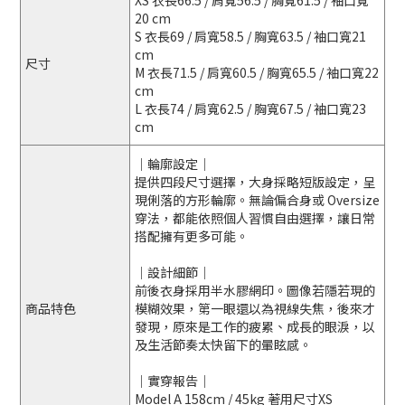
XS 衣長66.5 / 肩寬56.5 / 胸寬61.5 / 袖口寬
20 cm
S 衣長69 / 肩寬58.5 / 胸寬63.5 / 袖口寬21
cm
尺寸
M 衣長71.5 / 肩寬60.5 / 胸寬65.5 / 袖口寬22
cm
L 衣長74 / 肩寬62.5 / 胸寬67.5 / 袖口寬23
cm
｜輪廓設定｜
提供四段尺寸選擇，大身採略短版設定，呈
現俐落的方形輪廓。無論偏合身或 Oversize
穿法，都能依照個人習慣自由選擇，讓日常
搭配擁有更多可能。
｜設計細節｜
前後衣身採用半水膠網印。圖像若隱若現的
商品特色
模糊效果，第一眼還以為視線失焦，後來才
發現，原來是工作的疲累、成長的眼淚，以
及生活節奏太快留下的暈眩感。
｜實穿報告｜
Model A 158cm / 45kg 著用尺寸XS