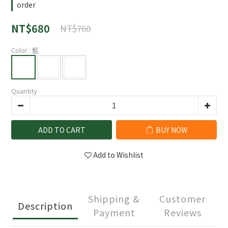
order
NT$680
NT$760
Color
: 藍
Quantity
ADD TO CART
BUY NOW
Add to Wishlist
Shipping &
Customer
Description
Payment
Reviews