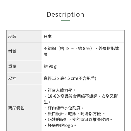
Description
品牌
日本
不鏽鋼（鉻 18 ％ - 鎳 8 ％）、外層樹脂塗
材質
層
重量
約 90 g
尺寸
直徑12 x 高4.5 cm(不含把手)
．符合人體力學。
．18-8的高品質食用級不鏽鋼，安全又衛
生。
商品特色
．杯內標示水位刻度。
．廣口設計，吃飯、喝湯都方便 。
．巧妙的設計，使的碗可以堆疊收納。
．杯底鹿牌logo。