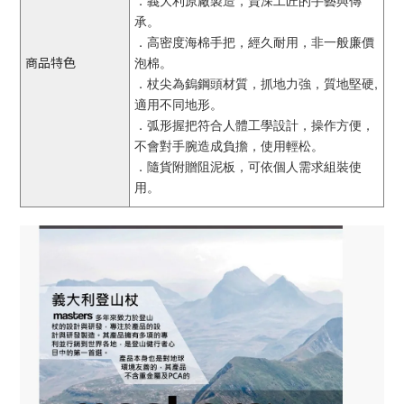
．義大利原廠製造，資深工匠的手藝與傳
承。
．高密度海棉手把，經久耐用，非一般廉價
商品特色
泡棉。
．杖尖為鎢鋼頭材質，抓地力強，質地堅硬,
適用不同地形。
．弧形握把符合人體工學設計，操作方便，
不會對手腕造成負擔，使用輕松。
．隨貨附贈阻泥板，可依個人需求組裝使
用。