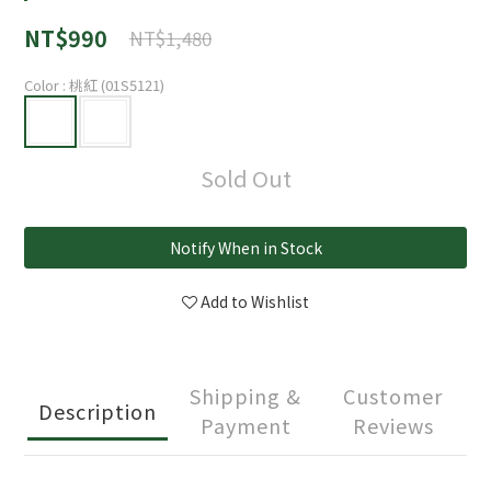
NT$990
NT$1,480
Color
: 桃紅 (01S5121)
Sold Out
Notify When in Stock
Add to Wishlist
Shipping &
Customer
Description
Payment
Reviews