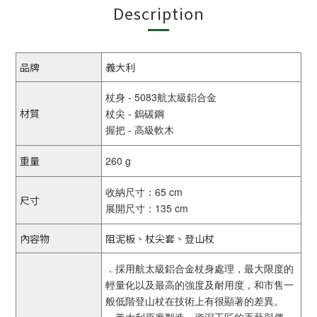
Description
品牌
義大利
杖身 - 5083航太級鋁合金
材質
杖尖 - 鎢碳鋼
握把 - 高級軟木
重量
260 g
收納尺寸：65 cm
尺寸
展開尺寸：135 cm
內容物
阻泥板、杖尖套、登山杖
．採用航太級鋁合金杖身處理，最大限度的
輕量化以及最高的強度及耐用度，和市售一
般低階登山杖在技術上有很顯著的差異。