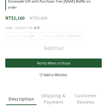
Storewide Gift with Purchase: Free [NAAK] Waffle on
order
NT$2,400
NT$2,160
Color
: 113 cm / CYL 柚黃
113 cm / CYL 柚黃
120 cm / DKMA 深野鴨綠
Sold Out
Notify When in Stock
Add to Wishlist
Shipping &
Customer
Description
Payment
Reviews