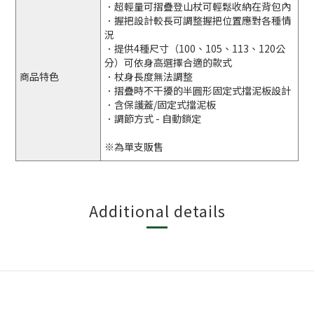
．超輕量可摺疊登山杖可輕鬆收納在背包內
．握把設計較長可調整握把位置應對各種情
況
．提供4種尺寸（100、105、113、120公
分）可依身高選擇合適的款式
商品特色
．杖身長度無法調整
．摺疊時不干擾的半圓形固定式擋泥板設計
．含保護蓋/固定式擋泥板
．調節方式 - 自動鎖定
※為單支販售
Additional details