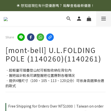
🌟 想知道現在有什麼優惠嗎？ 點擊查看最新優惠！
🌟 想知道現在有什麼優惠嗎？ 點擊查看最新優惠！
全館消費滿 $1,000 即享免運優惠
🌟 想知道現在有什麼優惠嗎？ 點擊查看最新優惠！
Share
[mont-bell] U.L.FOLDING
POLE (1140260)(1140261)
．超輕量可摺疊登山杖可輕鬆收納在背包內
．握把設計較長可調整握把位置應對各種情況
．提供4種尺寸（100、105、113、120公分）可依身高選擇合適
的款式
Free Shipping for Orders Over NT$1000｜Taiwan on order