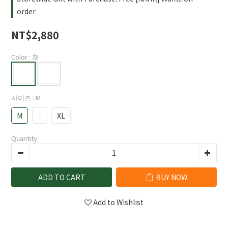
order
NT$2,880
Color
: 灰
사이즈
: M
M
L
XL
Quantity
ADD TO CART
BUY NOW
Add to Wishlist