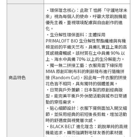
・環保理念核心：此款 T 恤將「守護地球未
來」視為每個人的使命，呼籲大眾跳脫機能
優先主義，重視環境配慮與自由創作的進
化。
・生分解性環保面料：主體採用
PRIMALOFT BIO 生分解性聚酯纖維與有機
棉混紡的平織天竺布，具備扎實且上乘的高
質感親膚觸感。該材質在土中具備 90% 以
上、海水中具備 70% 以上的生分解能力。
・獨一無二拼接工藝：衣服背面下緣採用
MMA 原創印刷布料的剩餘殘布進行隨機拼
商品特色
接 (Random Cut)，因此每一件衣服的拼接
花色皆不相同，具有獨特的個體差異。
・日常與戶外兼顧：日本製的原創經典版
型，能完美平衡戶外休閒活動與城市日常通
勤的穿搭需求。
・貼心細節設計：衣服下擺側面加入開叉細
節，並採用經典的前短後長剪裁，增加活動
時的舒適度與視覺層次感。
・BLACK BELT 進化理念：跳脫單純的高規
機能追求，轉而強調對地球友善的素材選