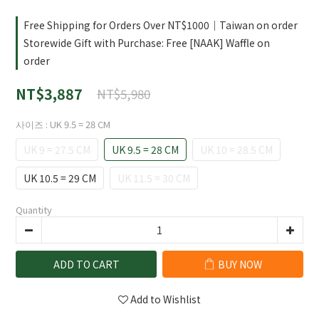
Free Shipping for Orders Over NT$1000｜Taiwan on order
Storewide Gift with Purchase: Free [NAAK] Waffle on
order
NT$3,887
NT$5,980
사이즈
: UK 9.5 = 28 CM
UK 9 = 27.5 CM
UK 9.5 = 28 CM
UK 10 = 28.5 CM
UK 10.5 = 29 CM
UK 11.5 = 30 CM
Quantity
ADD TO CART
BUY NOW
Add to Wishlist