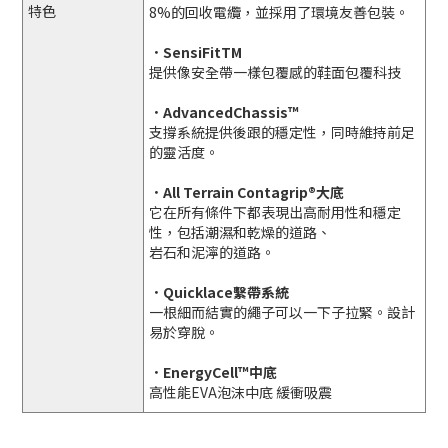
特色
8%的回收電纜，並採用了環境友善包裝。
．SensiFitTM
提供像安全帶一樣包覆感的鞋面包覆科技
．AdvancedChassis™
支撐系統提供後跟的穩定性，同時維持前足
的靈活度。
．All Terrain Contagrip®大底
它在所有條件下都表現出高耐用性和穩定
性，包括潮濕和乾燥的道路、
岩石和泥濘的道路。
．Quicklace繫帶系統
一根細而結實的繩子可以一下子拉緊。設計
易於穿脫。
．EnergyCell™中底
高性能EVA泡沫中底 緩衝吸震