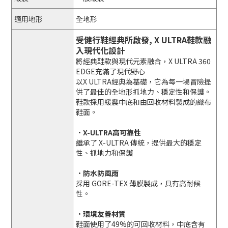
適用地形
全地形
受健行鞋經典所啟發, X ULTRA鞋款融
入現代化設計
將經典鞋款與現代元素融合，X ULTRA 360
EDGE充滿了現代野心
以X ULTRA經典為基礎，它為每一場冒險提
供了最佳的全地形抓地力、穩定性和保護。
鞋款採用緩震中底和由回收材料製成的織布
鞋面。
．X-ULTRA高可靠性
繼承了 X-ULTRA 傳統，提供最大的穩定
性、抓地力和保護
．防水防風雨
採用 GORE-TEX 薄膜製成，具有高耐候
性。
．環境友善材質
鞋面使用了49%的可回收材料，中底含有