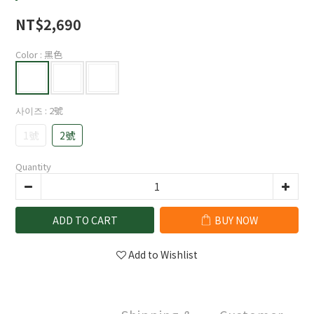
NT$2,690
Color
: 黑色
사이즈
: 2號
1號
2號
Quantity
ADD TO CART
BUY NOW
Add to Wishlist