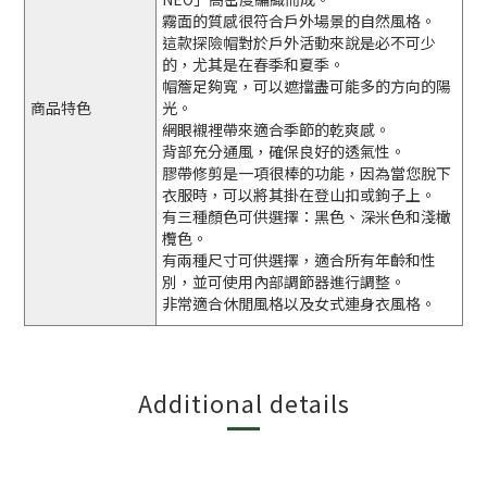
霧面的質感很符合戶外場景的自然風格。
這款探險帽對於戶外活動來說是必不可少
的，尤其是在春季和夏季。
帽簷足夠寬，可以遮擋盡可能多的方向的陽
商品特色
光。
網眼襯裡帶來適合季節的乾爽感。
背部充分通風，確保良好的透氣性。
膠帶修剪是一項很棒的功能，因為當您脫下
衣服時，可以將其掛在登山扣或鉤子上。
有三種顏色可供選擇：黑色、深米色和淺橄
欖色。
有兩種尺寸可供選擇，適合所有年齡和性
別，並可使用內部調節器進行調整。
非常適合休閒風格以及女式連身衣風格。
Additional details