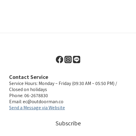
Contact Service
Service Hours: Monday ~ Friday (09:30 AM ~ 05:50 PM) /
Closed on holidays
Phone: 06-2678830
Email:
ec@outdoorman.co
Send a Message via Website
Subscribe