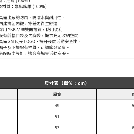
：尼龍 (100%)
袋材質：聚酯纖維 (100%)
 具備出眾的防風、防潑水與耐用性。
 內建抗菌內襯，穿著更衛生舒適。
 採用 YKK 品牌雙向拉鍊，使用便利。
 設有前幅口袋及內胸袋，提供充足收納空間。
 具備 3M 反光 LOGO，提升夜間活動安全性。
 帽子及下擺配有抽繩，可調節鬆緊度。
 搭配時尚設計，適合多場景活動穿著。
尺寸表（單位：cm）
肩寬
49
5
51
53
6