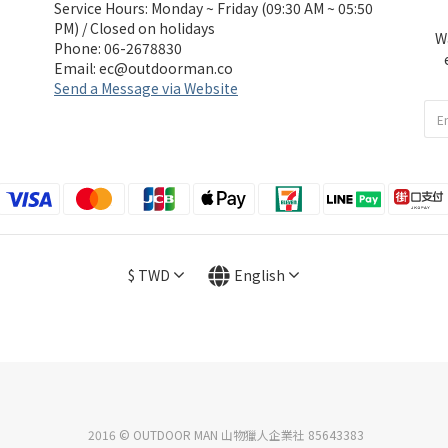
Service Hours: Monday ~ Friday (09:30 AM ~ 05:50
PM) / Closed on holidays
W
Phone: 06-2678830
Email:
ec@outdoorman.co
Send a Message via Website
$
TWD
English
2016 © OUTDOOR MAN 山物獵人企業社 85643383