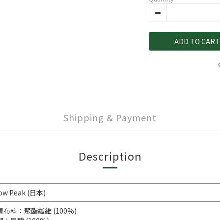
ADD TO CART
Shipping & Payment
Description
ow Peak (日本)
層布料：聚酯纖維 (100%)