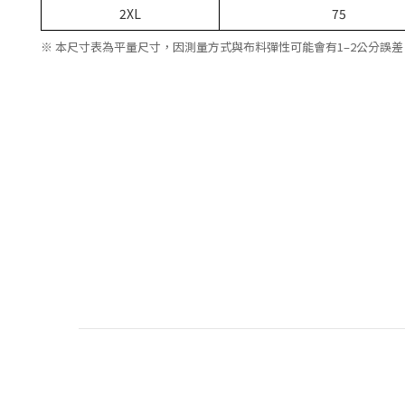
2XL
75
※ 本尺寸表為平量尺寸，因測量方式與布料彈性可能會有1–2公分誤差