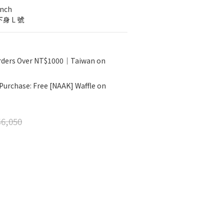
inch
身 L 號
Orders Over NT$1000｜Taiwan on
 Purchase: Free [NAAK] Waffle on
6,050