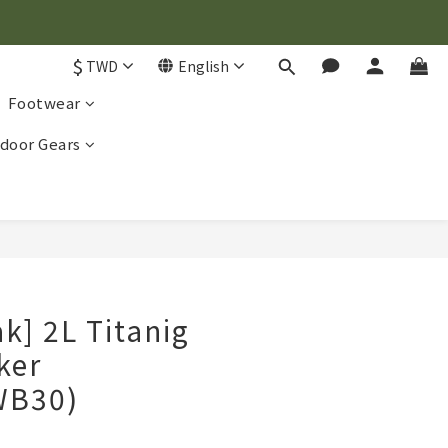
$
TWD
English
Footwear
door Gears
BUY NOW
k] 2L Titanig
ker
WB30)