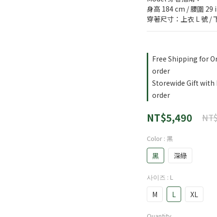
身高 184 cm / 腰圍 29 
穿著尺寸：上衣 L 號 / 下
Free Shipping for 
order
Storewide Gift with
order
NT$5,490
NT$
Color
: 黑
黑
深綠
사이즈
: L
M
L
XL
Quantity