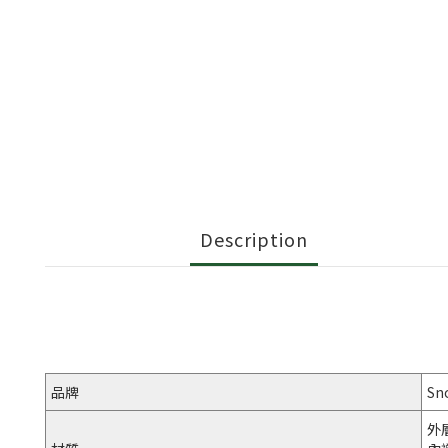
Description
品牌
Sn
外