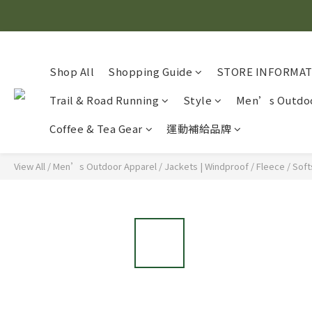
Shop All
Shopping Guide
STORE INFORMA
Trail & Road Running
Style
Men’s Outdoo
Coffee & Tea Gear
運動補給品牌
View All
/
Men’s Outdoor Apparel
/
Jackets | Windproof / Fleece / Soft