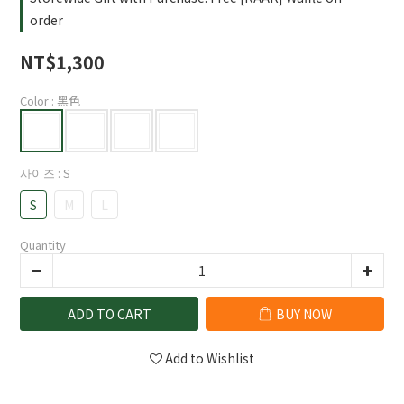
order
NT$1,300
Color
: 黑色
사이즈
: S
S
M
L
Quantity
ADD TO CART
BUY NOW
Add to Wishlist