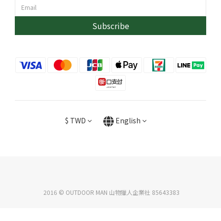
Subscribe
$
TWD
English
2016 © OUTDOOR MAN 山物獵人企業社 85643383
BUY NOW