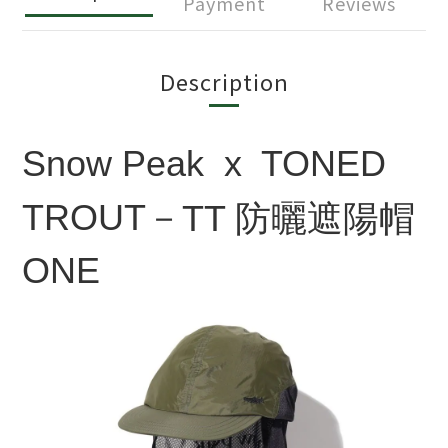
Payment
Reviews
Description
Snow Peak x TONED
TROUT－
TT 防曬遮陽帽
ONE