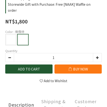
Storewide Gift with Purchase: Free [NAAK] Waffle on
order
NT$1,800
Color
: 橄欖綠
Quantity
ADD TO CART
BUY NOW
Add to Wishlist
Shipping &
Customer
Description