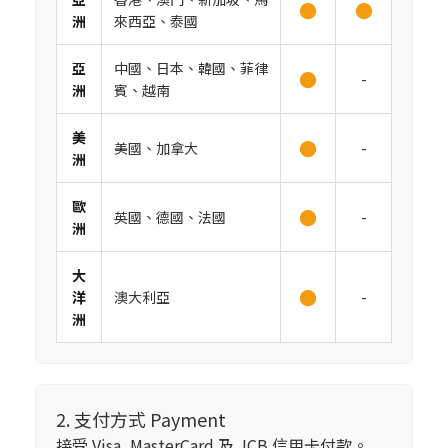
●
●
洲
來西亞、泰國
亞
中國、日本、韓國、菲律
●
-
洲
賓、越南
美
●
美國、加拿大
-
洲
歐
●
英國、德國、法國
-
洲
大
●
洋
澳大利亞
-
洲
2. 支付方式 Payment
接受 Visa, MasterCard 及 JCB 信用卡付款。