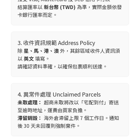
結算匯率以
新台幣 (TWD)
為準，實際金額依發
卡銀行匯率而定。
3. 收件資訊規範 Address Policy
除
星、馬、港、澳
外，其餘區域收件人資訊須
以
英文
填寫。
請確認資料準確，以確保包裹順利送達。
4. 異常件處理 Unclaimed Parcels
未取處理：
超商未取將改以「宅配到付」寄送
至逾時地址，運費由買家負擔。
滯留銷毀：
海外倉滯留上限 7 個工作日。通知
後 30 天未回覆則強制棄件。