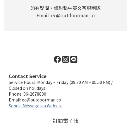
如有疑問，請聯繫中英文客服團隊
Email: ec@outdoorman.co
Contact Service
Service Hours: Monday ~ Friday (09:30 AM ~ 05:50 PM) /
Closed on holidays
Phone: 06-2678830
Email:
ec@outdoorman.co
Send a Message via Website
訂閱電子報