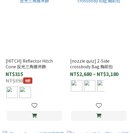
[HITCH] Reflector Hitch
[nozzle quiz] 2-Side
Cone 反光三角錐吊飾
crossbody Bag 胸前包
NT$315
NT$2,680 ~ NT$3,180
NT$350
9折