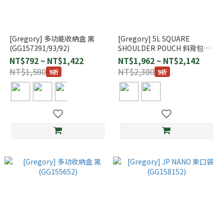
[Gregory] 多功能收納盒 黑
[Gregory] 5L SQUARE
(GG157391/93/92)
SHOULDER POUCH 斜背包
(GG155677)
NT$792 ~ NT$1,422
NT$1,962 ~ NT$2,142
NT$1,580
NT$2,380
9折
9折