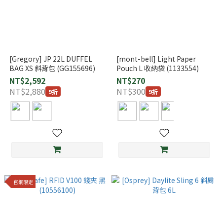
[Gregory] JP 22L DUFFEL
[mont-bell] Light Paper
BAG XS 斜背包 (GG155696)
Pouch L 收納袋 (1133554)
NT$2,592
NT$270
NT$2,880
NT$300
9折
9折
官網限定