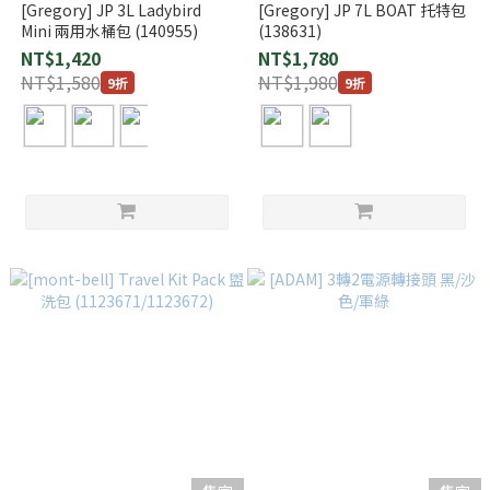
[Gregory] JP 3L Ladybird
[Gregory] JP 7L BOAT 托特包
Mini 兩用水桶包 (140955)
(138631)
NT$1,420
NT$1,780
NT$1,580
NT$1,980
9折
9折