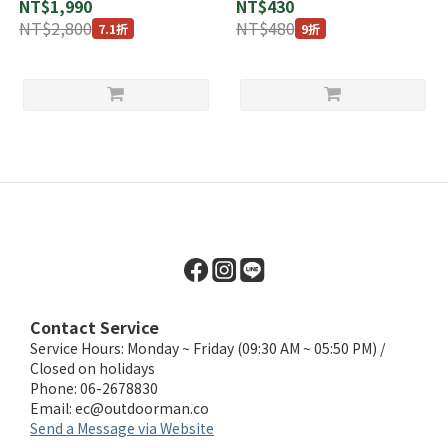
NT$1,990
NT$430
NT$2,800
NT$480
7.1折
9折
Contact Service
Service Hours: Monday ~ Friday (09:30 AM ~ 05:50 PM) /
Closed on holidays
Phone: 06-2678830
Email:
ec@outdoorman.co
Send a Message via Website