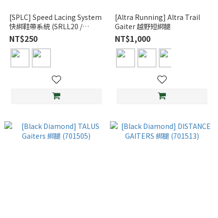
[SPLC] Speed Lacing System
[Altra Running] Altra Trail
快綁鞋帶系統 (SRLL20 /
Gaiter 越野短綁腿
SRLL25)
NT$250
NT$1,000