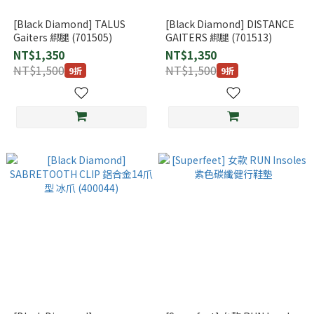
[Black Diamond] TALUS
[Black Diamond] DISTANCE
Gaiters 綁腿 (701505)
GAITERS 綁腿 (701513)
NT$1,350
NT$1,350
NT$1,500
NT$1,500
9折
9折