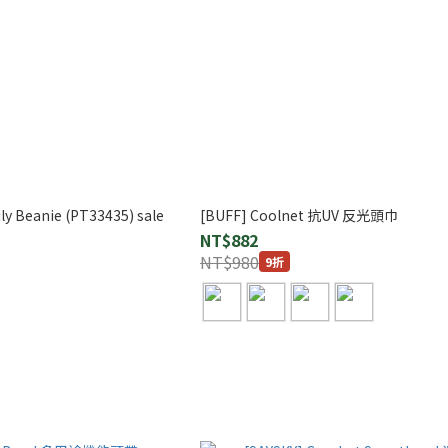
ly Beanie (PT33435) sale
[BUFF] Coolnet 抗UV 反光頭巾
NT$882
NT$980
9折