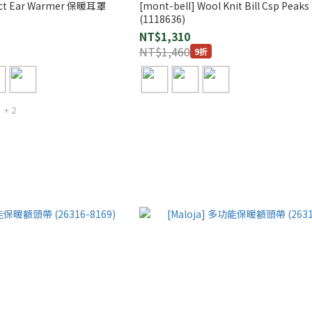
act Ear Warmer 保暖耳罩
[mont-bell] Wool Knit Bill Csp Peaks
(1118636)
NT$1,310
NT$1,460
9折
+ 2