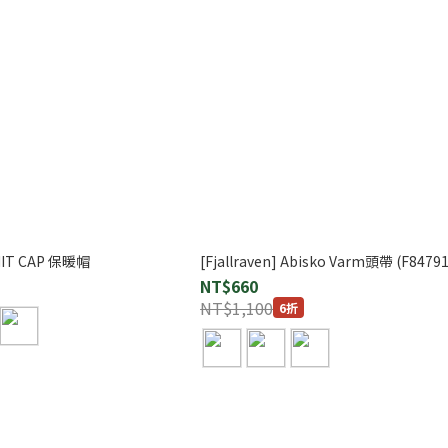
KNIT CAP 保暖帽
[Fjallraven] Abisko Varm頭帶 (F84791
NT$660
NT$1,100
6折