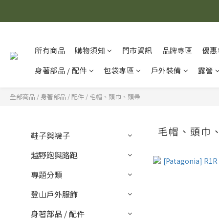
所有商品
購物須知
門市資訊
品牌專區
優惠
身著部品 / 配件
包袋專區
戶外裝備
露營
全部商品
/
身著部品 / 配件
/
毛帽、頭巾、頭帶
毛帽、頭巾
鞋子與襪子
越野跑與路跑
專題分類
登山戶外服飾
身著部品 / 配件