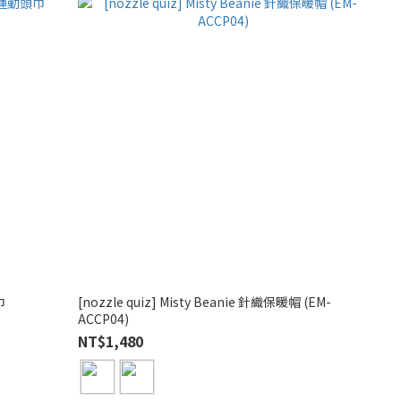
巾
[nozzle quiz] Misty Beanie 針織保暖帽 (EM-
ACCP04)
NT$1,480