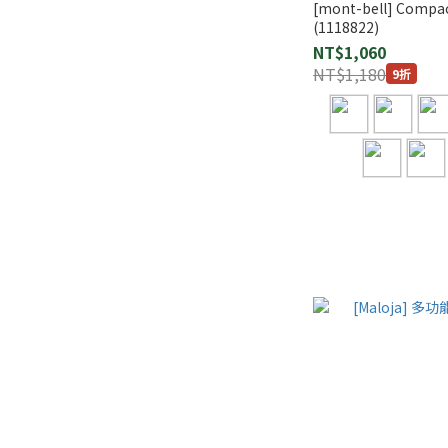
[mont-bell] Comp
(1118822)
NT$1,060
NT$1,180
9折