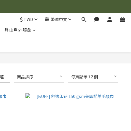
$
TWD
繁體中文
登山戶外服飾
選
商品排序
每頁顯示 72 個