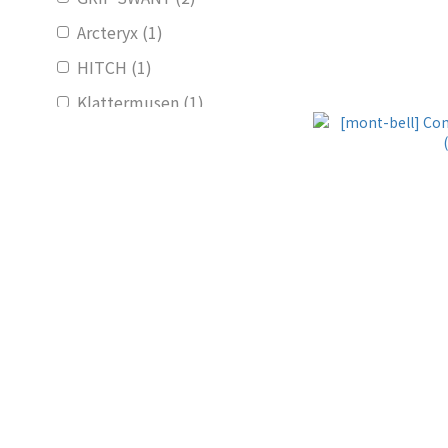
Arcteryx (1)
HITCH (1)
Klattermusen (1)
看更多