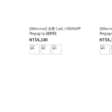
[NNormal] 女款 Cadi / VIBRAM®
[NNorm
Megagrip 越野鞋
Megag
NT$6,180
NT$6,