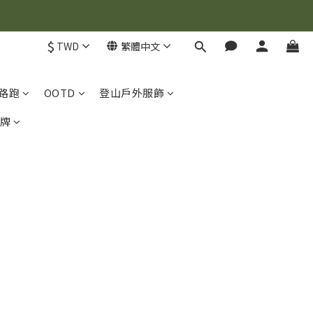
$
TWD
繁體中文
路跑
OOTD
登山戶外服飾
牌