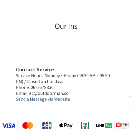
Our Ins
Contact Service
Service Hours: Monday ~ Friday (09:30 AM ~ 05:50
PM) / Closed on holidays
Phone: 06-2678830
Email:
ec@outdoorman.co
Send a Message via Website