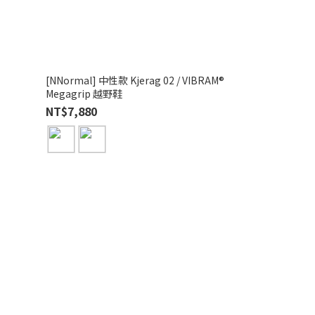
[NNormal] 中性款 Kjerag 02 / VIBRAM®
[NNormal] 中性款 Tom
Megagrip 越野鞋
Megagrip 越野
NT$7,880
NT$6,880