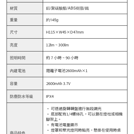
材質
鋁/聚碳酸酯/ABS樹脂/鐵
重量
約145g
尺寸
H115×W45×D47mm
亮度
12lm ~ 300lm
照明時間
約 7 小時 ~ 90 小時
內建電池
鋰離子電池2600mAh×1
容量
2600mAh 3.7V
防塵防水等級
IPX4
· 可透過旋轉轉盤進行無段調光
· 底部配有1/4螺絲孔，可以鎖在燈柱或相機
腳架上。
· 有電池電量顯示
· 燈罩和聚光燈同時點亮，懸掛在使用時桌
商品特色