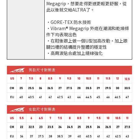
Megagrip，想要走得更速更輕更舒服，從
此以後就交給ALTRA了。
・GORE-TEX 防水技術
・Vibram® Megagrip 外底在潮濕和乾燥條
件下均表現出色
・在鞋後跟上做一個U型加高改動，加上跟
腱凹槽的結構提升整體的穩定性
・高周波貼合處加上縫線強化