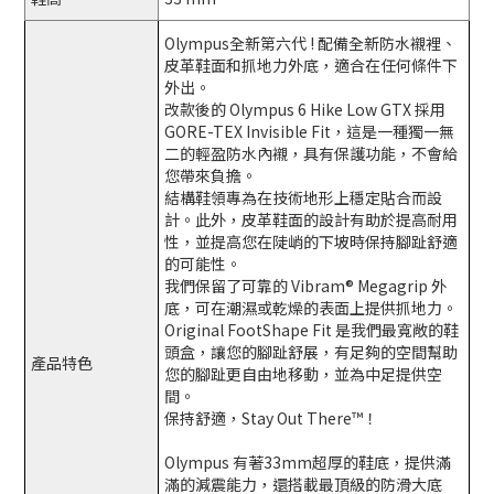
Olympus全新第六代 ! 配備全新防水襯裡、
皮革鞋面和抓地力外底，適合在任何條件下
外出。
改款後的 Olympus 6 Hike Low GTX 採用
GORE-TEX Invisible Fit，這是一種獨一無
二的輕盈防水內襯，具有保護功能，不會給
您帶來負擔。
結構鞋領專為在技術地形上穩定貼合而設
計。此外，皮革鞋面的設計有助於提高耐用
性，並提高您在陡峭的下坡時保持腳趾舒適
的可能性。
我們保留了可靠的 Vibram® Megagrip 外
底，可在潮濕或乾燥的表面上提供抓地力。
Original FootShape Fit 是我們最寬敞的鞋
頭盒，讓您的腳趾舒展，有足夠的空間幫助
產品特色
您的腳趾更自由地移動，並為中足提供空
間。
保持舒適，Stay Out There™！
Olympus 有著33mm超厚的鞋底，提供滿
滿的減震能力，還搭載最頂級的防滑大底