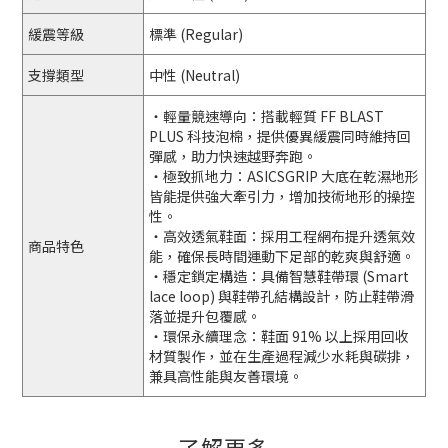
緩震等級
標準 (Regular)
支撐類型
中性 (Neutral)
・輕量競速導向：搭載輕質 FF BLAST
PLUS 科技泡棉，提供優異緩震同時維持回
彈感，助力快速越野奔跑。
・極致抓地力：ASICSGRIP 大底在乾濕地形
皆能提供強大牽引力，增加技術地形的操控
性。
・高效透氣鞋面：採用工程網布提升透氣效
商品特色
能，確保長時間運動下足部的乾爽與舒適。
・穩定鎖定構造：具備智慧鞋帶環 (Smart
lace loop) 與鞋帶孔結構設計，防止鞋帶滑
落並提升包覆感。
・環保永續理念：鞋面 91% 以上採用回收
材質製作，並在生產過程減少水耗與碳排，
兼具高性能與友善環境。
了解更多