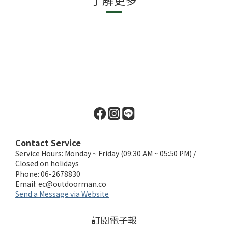
Contact Service
Service Hours: Monday ~ Friday (09:30 AM ~ 05:50 PM) /
Closed on holidays
Phone: 06-2678830
Email:
ec@outdoorman.co
Send a Message via Website
訂閱電子報