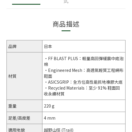
式
商品描述
品牌
日本
・FF BLAST PLUS：輕量高回彈緩震中底泡
棉
・Engineered Mesh：高透氣輕質工程網布
材質
鞋面
・ASICSGRIP：全方位高性能抓地橡膠大底
・Recycled Materials：至少 91% 鞋面回
收永續材質
重量
220 g
足差/高度差
4 mm
適用地貌
越野山徑 (Trail)