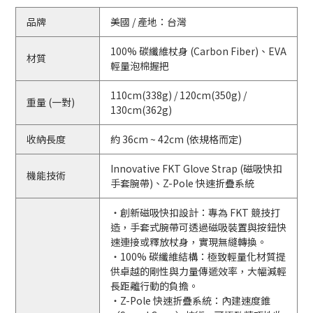
品牌
美國 / 產地：台灣
100% 碳纖維杖身 (Carbon Fiber)、EVA
材質
輕量泡棉握把
110cm(338g) / 120cm(350g) /
重量 (一對)
130cm(362g)
收納長度
約 36cm ~ 42cm (依規格而定)
Innovative FKT Glove Strap (磁吸快扣
機能技術
手套腕帶)、Z-Pole 快速折疊系統
・創新磁吸快扣設計：專為 FKT 競技打
造，手套式腕帶可透過磁吸裝置與按鈕快
速連接或釋放杖身，實現無縫轉換。
・100% 碳纖維結構：極致輕量化材質提
供卓越的剛性與力量傳遞效率，大幅減輕
長距離行動的負擔。
・Z-Pole 快速折疊系統：內建速度錐