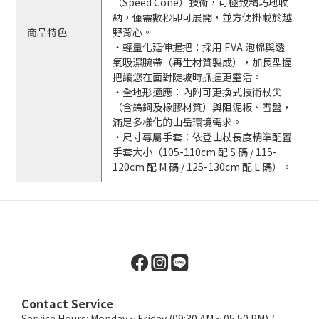
（Speed Cone）技術，可極致精巧地收
納，僅需數秒即可展開，並方便掛載於越
商品特色
野背心。
・輕量化延伸握把：採用 EVA 泡棉與透
氣吸濕腕帶（再生材質製成），加長型握
把讓您在面對陡坡時抓握更靈活。
・全地形適應：內附可更換式技術杖尖
（含鎢鋼及橡膠材質）與阻泥板、雪盤，
滿足多樣化的山岳環境需求。
・尺寸專屬手套：依登山杖長度精準配置
手套大小（105-110cm 配 S 碼 / 115-
120cm 配 M 碼 / 125-130cm 配 L 碼）。
Contact Service
Service Hours: Monday ~ Friday (09:30 AM ~ 05:50 PM) /