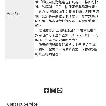
備「磁吸自動對焦定位」功能，一按即可快
速一秒解鎖、單手一貼即可精準磁吸卡緊。
．專為長途冒險而生： 輕量且透氣的網布結
商品特色
構，無論是在高難度地形攀爬、攀岩或是越
野奔跑，都能全程舒適配戴、無需頻繁脫
卸。
．高強度 Dynex 纖維加固： 手套重點部位
採用超高分子量聚乙烯（Dynex）加固，大
幅提升抗磨損能力與耐用度。
．低調舒適與魔鬼氈織帶： 外型貼合手掌、
不臃腫，配有單一魔鬼氈織帶，可快速調節
鬆緊並穩固包覆。
Contact Service