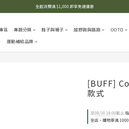
🌟 想知道現在有什麼優惠嗎？ 點擊查看最新優惠！
全館消費滿 $1,000 即享免運優惠
🌟 想知道現在有什麼優惠嗎？ 點擊查看最新優惠！
專區
專題分類
鞋子與襪子
越野跑與路跑
OOTD
運動補給品牌
[BUFF] 
款式
至
08/30 16:00
截止
指
全店，購物車滿 100