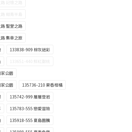
各之路 記憶之路
各之路 紺青半島
各之路 聖堂之路
各之路 集章之旅
跑
133838-909 棕灰迷彩
魚
133651-440 鮮紅甜桃
山國家公園
頓國家公園
135736-210 果香柑橘
甜
135742-999 層層登岩
事
135783-555 戀愛冒險
典
135918-555 夏島圖騰