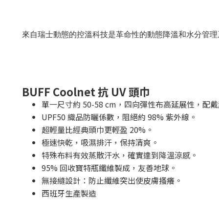
來自瑞士動態的控溫科技是革命性的動態降溫和水分管理
BUFF Coolnet 抗 UV 頭巾
單一尺寸約 50-58 cm，四向彈性布高延展性，
UPF50 織品防曬係數，阻絕約 98% 紫外線。
超輕量比經典頭巾更輕盈 20%。
極速快乾，吸濕排汗，保持清爽。
特殊布料有效蒸散汗水，確實達到降溫涼感。
95% 回收寶特瓶纖維製成，友善地球。
無接縫設計：防止纖維突出使皮膚搔癢。
西班牙生產製造