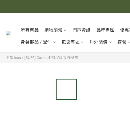
所有商品
購物須知
門市資訊
品牌專區
優惠
身著部品 / 配件
包袋專區
戶外裝備
露營
全部商品
/
[BUFF] Coolnet抗UV頭巾 多款式