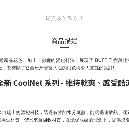
送貨及付款方式
商品描述
00 種新品花色、加上十數種的變化打法，展現了 BUFF 千變萬
上，都突顯了它西班牙豐富大膽的用色與令人驚豔的設計!
全新 CoolNet 系列 - 維持乾爽、感受酷
線。來自瑞士的溫控科技，透過有效的水分蒸散，能夠迅速散熱、達到
。環保再生材質，95%來自回收材質，在環保永續的理念下，提供