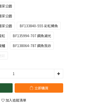
黃石國家公園
冰川國家公園
錫安國家公園
BF133840-555 彩虹鱒魚
嬉霓虹
BF135994-707 餌魚湖光
璃梭鱸
BF138064-787 餌魚我詐
象迷彩
立即購買
加入追蹤清單