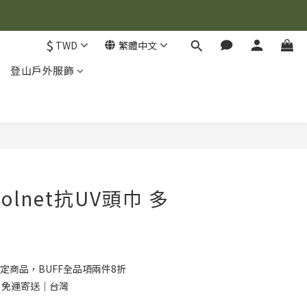
$
TWD
繁體中文
登山戶外服飾
立即購買
Coolnet抗UV頭巾 多
定商品，BUFF全品項兩件8折
0 免運寄送｜台灣