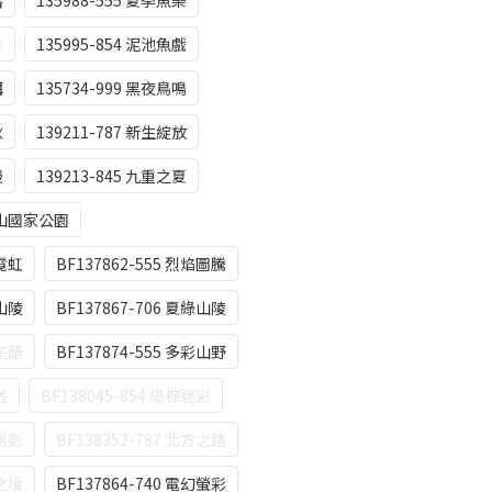
落
135988-555 夏季魚樂
戲
135995-854 泥池魚戲
餌
135734-999 黑夜鳥鳴
秋
139211-787 新生綻放
漫
139213-845 九重之夏
大煙山國家公園
藍霓虹
BF137862-555 烈焰圖騰
紅山陵
BF137867-706 夏綠山陵
粉花蔭
BF137874-555 多彩山野
者
BF138045-854 綠棕迷彩
帶樹影
BF138352-787 北方之路
雲之境
BF137864-740 電幻螢彩