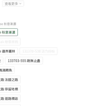
查看更多
ltree 秋意漸濃
ree 秋意漸濃
y Oak 綠意微梢
ree 邊界叢林
131370-538 活力粉粉
紋
133703-555 跑無止盡
er 滿滿鱒魚
各之路 法國之路
各之路 停留地標
各之路 道路標誌