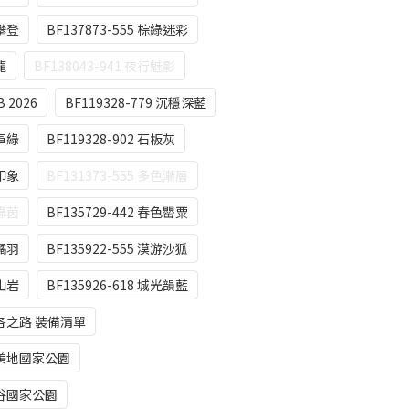
味攀登
BF137873-555 棕綠迷彩
龍
BF138043-941 夜行魅影
B 2026
BF119328-779 沉穩深藍
色軍綠
BF119328-902 石板灰
黑印象
BF131373-555 多色漸層
峰綠茵
BF135729-442 春色罌粟
舞橘羽
BF135922-555 漠游沙狐
果山岩
BF135926-618 城光韻藍
聖雅各之路 裝備清單
優勝美地國家公園
大峽谷國家公園