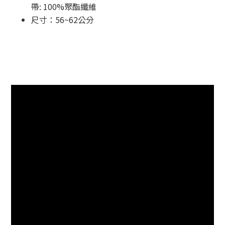
帶: 100%聚酯纖維
尺寸：56~62公分