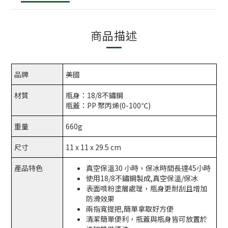
商品描述
品牌
美國
材質
瓶身：18/8不鏽鋼
瓶蓋：PP 聚丙烯(0-100℃)
重量
660g
尺寸
11 x 11 x 29.5 cm
產品特色
真空保溫30 小時，保冰時間長達45小時
使用18/8不鏽鋼製成,真空保溫/保冰
表面噴粉塗層處理，瓶身更耐刮且增加
防滑效果
兩指寬提把,簡單拿取好方便
清潔簡單便利，瓶蓋與瓶身皆可放置於