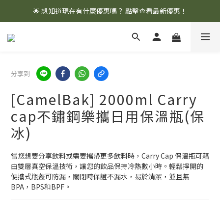
🌟 想知道現在有什麼優惠嗎？ 點擊查看最新優惠！
🌟 想知道現在有什麼優惠嗎？ 點擊查看最新優惠！
全館消費滿 $1,000 即享免運優惠
🌟 想知道現在有什麼優惠嗎？ 點擊查看最新優惠！
分享到
[CamelBak] 2000ml Carry
cap不鏽鋼樂攜日用保溫瓶(保
冰)
當您想要分享飲料或需要攜帶更多飲料時，Carry Cap 保溫瓶可藉
由雙層真空保溫技術，讓您的飲品保持冷熱數小時。輕鬆擰開的
便攜式瓶蓋可防漏，關閉時保證不漏水，易於清潔，並且無
BPA，BPS和BPF。