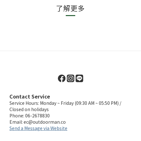
了解更多
Contact Service
Service Hours: Monday ~ Friday (09:30 AM ~ 05:50 PM) /
Closed on holidays
Phone: 06-2678830
Email:
ec@outdoorman.co
Send a Message via Website