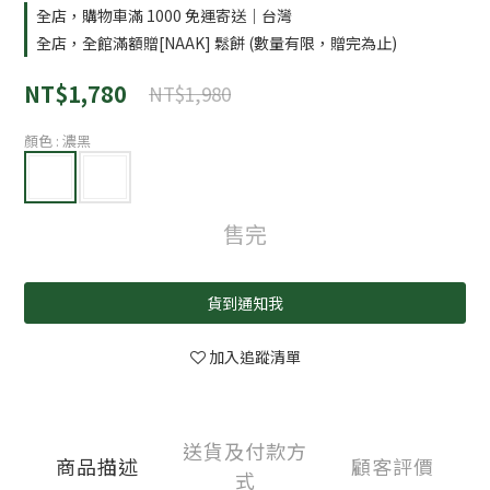
全店，購物車滿 1000 免運寄送｜台灣
全店，全館滿額贈[NAAK] 鬆餅 (數量有限，贈完為止)
NT$1,780
NT$1,980
顏色
: 濃黑
售完
貨到通知我
加入追蹤清單
送貨及付款方
商品描述
顧客評價
式