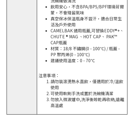
洗碗機做清洗
飲用安心，不含BPA/BPS/BPF環境荷爾
蒙，不會殘留氣味
真空保冰保溫瓶身不冒汗，適合日常生
活及戶外使用
CAMELBAK 通用瓶蓋,可替換EDDY®+、
CHUTE ® MAG 、HOT CAP、 PAK™
CAP瓶蓋
材質：18/8 不鏽鋼(0 - 100℃) / 瓶蓋 -
PP 聚丙烯(0 - 100℃)
建議使用溫度：0 - 70℃
注意事項：
請勿裝滾燙熱水直飲，僅適用於冷/溫飲
使用
可使用軟刷手洗或置於洗碗機清潔
勿放入微波爐中,洗淨後晾乾再收納,遠離
高溫處