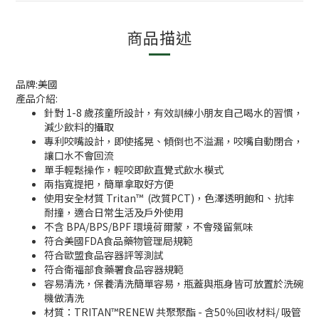
商品描述
品牌:美國
產品介紹:
針對 1-8 歲孩童所設計，有效訓練小朋友自己喝水的習慣，
減少飲料的攝取
專利咬嘴設計，即使搖晃、傾倒也不溢漏，咬嘴自動閉合，
讓口水不會回流
單手輕鬆操作，輕咬即飲直覺式飲水模式
兩指寬提把，簡單拿取好方便
使用安全材質 Tritan™ (改質PCT)，色澤透明飽和、抗摔
耐撞，適合日常生活及戶外使用
不含 BPA/BPS/BPF 環境荷爾蒙，不會殘留氣味
符合美國FDA食品藥物管理局規範
符合歐盟食品容器評等測試
符合衛福部食藥署食品容器規範
容易清洗，保養清洗簡單容易，瓶蓋與瓶身皆可放置於洗碗
機做清洗
材質：TRITAN™RENEW 共聚聚酯 - 含50％回收材料/ 吸管