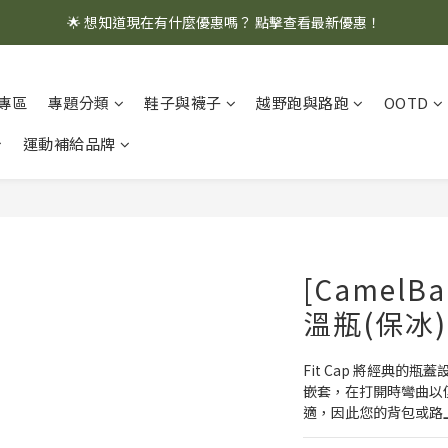
🌟 想知道現在有什麼優惠嗎？ 點擊查看最新優惠！
🌟 想知道現在有什麼優惠嗎？ 點擊查看最新優惠！
全館消費滿 $1,000 即享免運優惠
專區
專題分類
鞋子與襪子
越野跑與路跑
OOTD
🌟 想知道現在有什麼優惠嗎？ 點擊查看最新優惠！
運動補給品牌
[CamelB
溫瓶(保冰)
Fit Cap 將經典
嵌套，在打開時彎曲以
適，因此您的背包或路