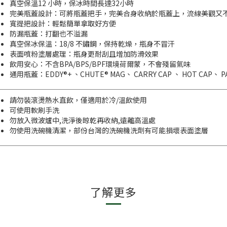
真空保溫12 小時，保冰時間長達32小時
完美瓶蓋設計：可將瓶蓋把手，完美合身收納於瓶蓋上，流線美觀又
寬提把設計：輕鬆簡單拿取好方便
防漏瓶蓋：打翻也不溢漏
真空保冰保溫：18/8 不鏽鋼，保持乾燥，瓶身不冒汗
表面噴粉塗層處理：瓶身更耐刮且增加防滑效果
飲用安心：不含BPA/BPS/BPF環境荷爾蒙，不會殘留氣味
通用瓶蓋：EDDY®+ 、CHUTE® MAG、 CARRY CAP 、 HOT CAP、 P
請勿裝滾燙熱水直飲，僅適用於冷/溫飲使用
可使用軟刷手洗
勿放入微波爐中,洗淨後晾乾再收納,遠離高溫處
勿使用洗碗機清潔，部份台灣的洗碗機洗劑有可能損壞表面塗層
了解更多