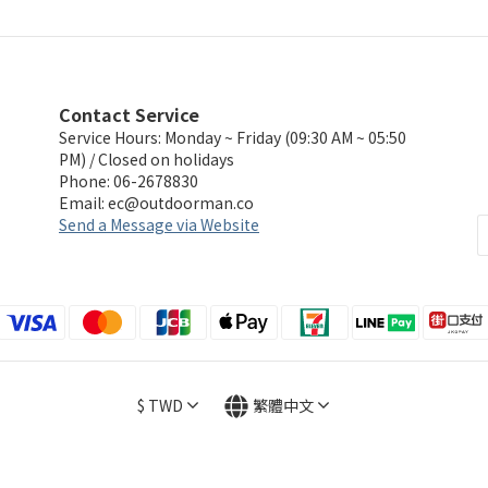
Contact Service
Service Hours: Monday ~ Friday (09:30 AM ~ 05:50
PM) / Closed on holidays
Phone: 06-2678830
Email:
ec@outdoorman.co
Send a Message via Website
$
TWD
繁體中文