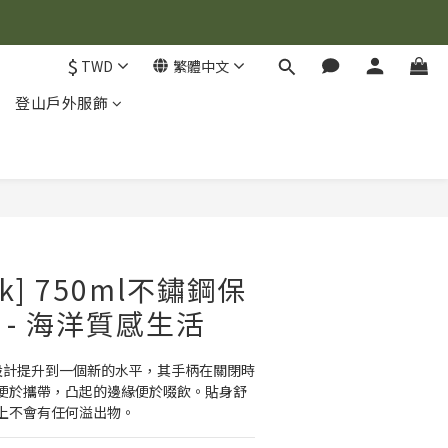
$
TWD
繁體中文
登山戶外服飾
立即購買
ak] 750ml不鏽鋼保
 - 海洋質感生活
的瓶蓋設計提升到一個新的水平，其手柄在關閉時
便於攜帶，凸起的邊緣便於啜飲。貼身舒
上不會有任何溢出物。