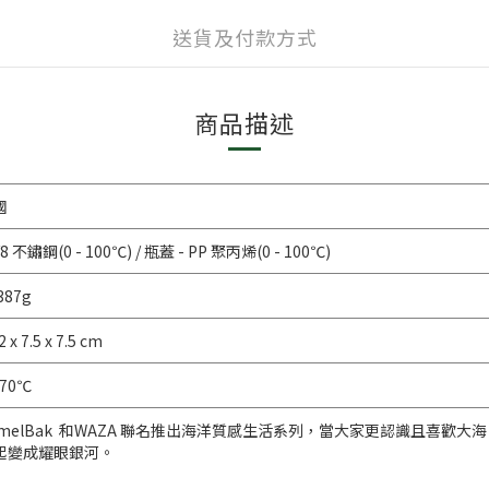
送貨及付款方式
商品描述
國
/8 不鏽鋼(0 - 100℃) / 瓶蓋 - PP 聚丙烯(0 - 100℃)
387g
2 x 7.5 x 7.5 cm
- 70℃
amelBak 和WAZA 聯名推出海洋質感生活系列，當大家更認識且喜
起變成耀眼銀河。