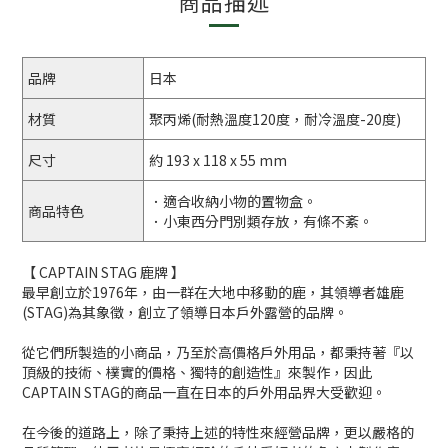
商品描述
品牌
日本
材質
聚丙烯(耐熱溫度120度，耐冷溫度-20度)
尺寸
約 193 x 118 x 55 mm
．適合收納小物的置物盒。
商品特色
．小東西分門別類存放，有條不紊。
【 CAPTAIN STAG 鹿牌 】
最早創立於1976年，由一群在大地中移動的鹿，其領導者雄鹿
(STAG)為其象徵，創立了領導日本戶外露營的品牌。
從它們所製造的小商品，乃至於高價格戶外用品，都秉持著『以
頂級的技術、樸實的價格、獨特的創造性』來製作，因此
CAPTAIN STAG的商品一直在日本的戶外用品界大受歡迎。
在今後的道路上，除了秉持上述的特性來經營品牌，更以嚴格的