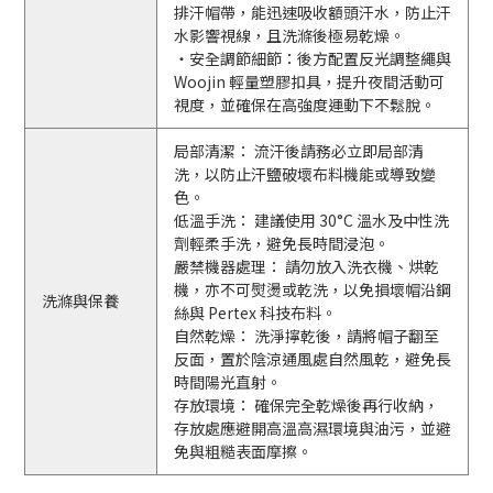
排汗帽帶，能迅速吸收額頭汗水，防止汗
水影響視線，且洗滌後極易乾燥。
・安全調節細節：後方配置反光調整繩與
Woojin 輕量塑膠扣具，提升夜間活動可
視度，並確保在高強度運動下不鬆脫。
局部清潔： 流汗後請務必立即局部清
洗，以防止汗鹽破壞布料機能或導致變
色。
低溫手洗： 建議使用 30°C 溫水及中性洗
劑輕柔手洗，避免長時間浸泡。
嚴禁機器處理： 請勿放入洗衣機、烘乾
機，亦不可熨燙或乾洗，以免損壞帽沿鋼
洗滌與保養
絲與 Pertex 科技布料。
自然乾燥： 洗淨擰乾後，請將帽子翻至
反面，置於陰涼通風處自然風乾，避免長
時間陽光直射。
存放環境： 確保完全乾燥後再行收納，
存放處應避開高溫高濕環境與油污，並避
免與粗糙表面摩擦。