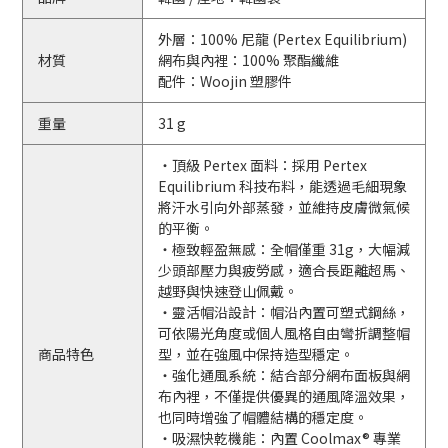
外層：100% 尼龍 (Pertex Equilibrium)
材質
網布與內裡：100% 聚酯纖維
配件：Woojin 塑膠件
重量
31 g
・頂級 Pertex 面料：採用 Pertex
Equilibrium 科技布料，能透過毛細現象
將汗水引向外部蒸發，並維持皮膚微氣候
的平衡。
・極致輕盈無感：全帽僅重 31g，大幅減
少頭部壓力與疲勞感，適合長距離超馬、
越野與快速登山佩戴。
・靈活帽沿設計：帽沿內置可塑式鋼絲，
可依陽光角度或個人風格自由彎折調整帽
商品特色
型，並在強風中保持造型穩定。
・強化通風系統：結合部分網布面板與網
布內裡，不僅提供優異的通風降溫效果，
也同時增強了帽體結構的穩定度。
・吸濕快乾機能：內置 Coolmax® 專業