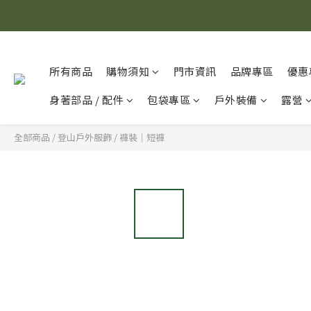
所有商品
購物須知
門市資訊
品牌專區
優惠
身著部品 / 配件
包袋專區
戶外裝備
露營
全部商品
/
登山戶外服飾
/
褲裝｜短褲