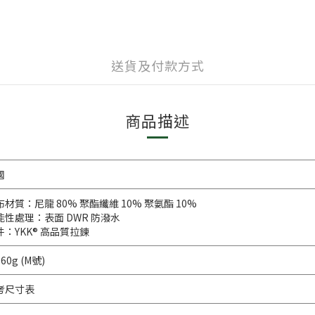
送貨及付款方式
商品描述
國
布材質：尼龍 80% 聚酯纖維 10% 聚氨酯 10%
能性處理：表面 DWR 防潑水
件：YKK® 高品質拉鍊
60g (M號)
考尺寸表