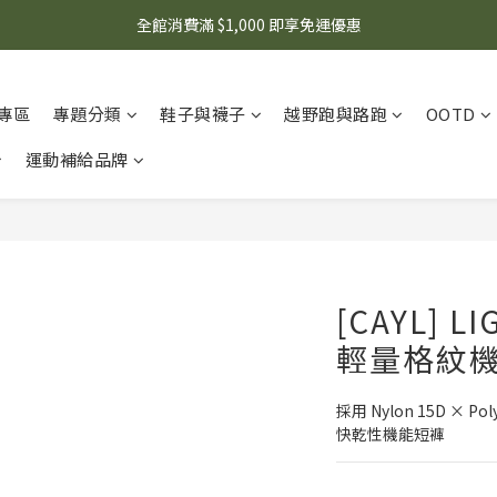
🌟 想知道現在有什麼優惠嗎？ 點擊查看最新優惠！
全館消費滿 $1,000 即享免運優惠
🌟 想知道現在有什麼優惠嗎？ 點擊查看最新優惠！
專區
專題分類
鞋子與襪子
越野跑與路跑
OOTD
運動補給品牌
[CAYL] L
輕量格紋
採用 Nylon 15D × 
快乾性機能短褲