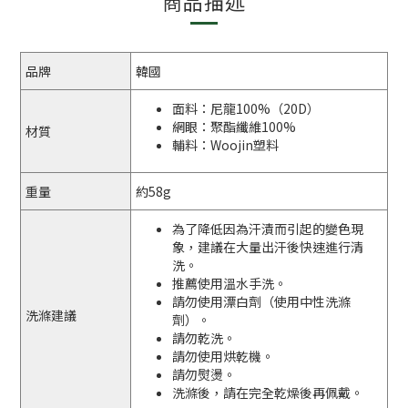
商品描述
品牌
韓國
面料：尼龍100%（20D）
網眼：聚酯纖維100%
材質
輔料：Woojin塑料
重量
約58g
為了降低因為汗漬而引起的變色現
象，建議在大量出汗後快速進行清
洗。
推薦使用溫水手洗。
請勿使用漂白劑（使用中性洗滌
洗滌建議
劑）。
請勿乾洗。
請勿使用烘乾機。
請勿熨燙。
洗滌後，請在完全乾燥後再佩戴。