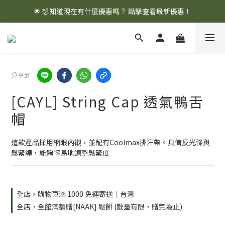
🌟 想知道現在有什麼優惠嗎？ 點擊查看最新優惠！
🌟 想知道現在有什麼優惠嗎？ 點擊查看最新優惠！
全館消費滿 $1,000 即享免運優惠
🌟 想知道現在有什麼優惠嗎？ 點擊查看最新優惠！
分享到
[CAYL] String Cap 透氣鴨舌
帽
這款產品採用網眼內襯，並配有Coolmax排汗帶。具備反光條與
鬆緊繩，能夠輕易地調整鬆緊度
全店，購物車滿 1000 免運寄送｜台灣
全店，全館滿額贈[NAAK] 鬆餅 (數量有限，贈完為止)