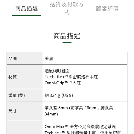
送貨及付款方
商品描述
顧客評價
式
商品描述
品牌
美國
透氣網眼鞋面
材質
TechLite+™ 單密度泡棉中底
™ 大底
Omni-Grip™
重量 (雙)
約 334 g (US 9)
掌跟差 8mm (前掌高 26mm，腳跟高
尺寸
34mm)
Omni-Max™ 全方位足底緩震穩定系統
Techlite+™ 科技超輕量中底，使用單密度