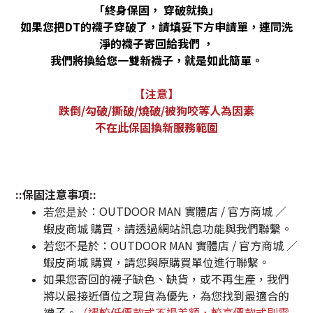
「終身保固，
穿破就換」
如果您把
DT
的襪子穿破了，請填妥下方申請單，連同洗
淨的襪子寄回給我們
，
我們將換給您一雙新襪子，就是如此簡單。
【注意】
跌倒
/
勾破
/
撕破
/
燒破
/
被狗咬等人為因素
不在此保固換新服務範圍
::
保固注意事項
::
：OUTDOOR MAN 實體店 / 官方商城 ／
若您是於
蝦皮商城 購買，請透過網站訊息功能與我們聯繫。
若您不是於
：OUTDOOR MAN 實體店 / 官方商城 ／
蝦皮商城 購買，請您與原購買單位進行聯繫。
如果您寄回的襪子缺色、缺貨，或不再生產，我們
將以最接近價位之現貨為優先，為您找到最適合的
襪子。
（遇較低價款式不退差額，較高價款式則需