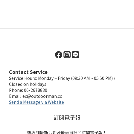
Contact Service
Service Hours: Monday ~ Friday (09:30 AM ~ 05:50 PM) /
Closed on holidays
Phone: 06-2678830
Email:
ec@outdoorman.co
Send a Message via Website
訂閱電子報
想收到最新活動及優惠資訊？訂閱電子報！