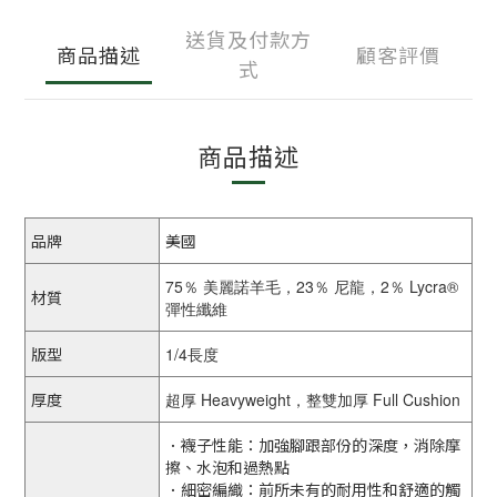
送貨及付款方
商品描述
顧客評價
式
商品描述
品牌
美國
75％ 美麗諾羊毛，23％ 尼龍，2％ Lycra®
材質
彈性纖維
版型
1/4長度
厚度
超厚 Heavyweight，整雙加厚 Full Cushion
．襪子性能：加強腳跟部份的深度，消除摩
擦、水泡和過熱點
．細密編織：前所未有的耐用性和舒適的觸