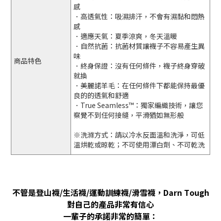
感
．高透氣性：吸濕排汗，不會有濕黏和悶熱
感
．適應天氣：夏季涼爽，冬天溫暖
．自然抗菌：抗菌材質讓襪子不容易產生異
味
商品特色
．終身保證：沒有任何條件，襪子終身穿破
就換
．美麗諾羊毛：在任何條件下都能保持最優
良的的透氣和舒適
．True Seamless™：獨家編織技術，讓您
察覺不到任何接縫，平滑猶如無形般
※洗滌方式：請以冷水反面溫和洗淨，可低
溫烘乾或晾乾；不可使用漂白劑、不可乾洗
不管是登山襪
/
生活襪
/
運動訓練襪
/
滑雪襪，
Darn Tough
對自己的產品非常有信心
一輩子的承諾非常的簡單：