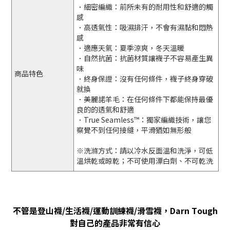
．細密編織：前所未有的耐用性和舒適的觸
感
．高透氣性：吸濕排汗，不會有濕黏和悶熱
感
．適應天氣：夏季涼爽，冬天溫暖
．自然抗菌：抗菌材質讓襪子不容易產生異
味
商品特色
．終身保證：沒有任何條件，襪子終身穿破
就換
．美麗諾羊毛：在任何條件下都能保持最優
良的的透氣和舒適
．True Seamless™：獨家編織技術，讓您
察覺不到任何接縫，平滑猶如無形般
※洗滌方式：請以冷水反面溫和洗淨，可低
溫烘乾或晾乾；不可使用漂白劑、不可乾洗
不管是登山襪
/
生活襪
/
運動訓練襪
/
滑雪襪，
Darn Tough
對自己的產品非常有信心