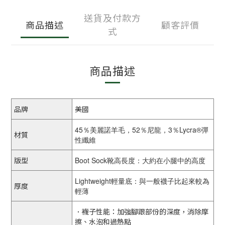
送貨及付款方
商品描述
顧客評價
式
商品描述
品牌
美國
45％美麗諾羊毛，52％尼龍，3％Lycra®彈
材質
性纖維
版型
Boot Sock靴高長度：大約在小腿中的高度
Lightweight輕量底：與一般襪子比起來較為
厚度
輕薄
．襪子性能：加強腳跟部份的深度，消除摩
擦、水泡和過熱點