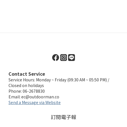
Contact Service
Service Hours: Monday ~ Friday (09:30 AM ~ 05:50 PM) /
Closed on holidays
Phone: 06-2678830
Email:
ec@outdoorman.co
Send a Message via Website
訂閱電子報