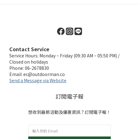
Contact Service
Service Hours: Monday ~ Friday (09:30 AM ~ 05:50 PM) /
Closed on holidays
Phone: 06-2678830
Email:
ec@outdoorman.co
Send a Message via Website
訂閱電子報
想收到最新活動及優惠資訊？訂閱電子報！