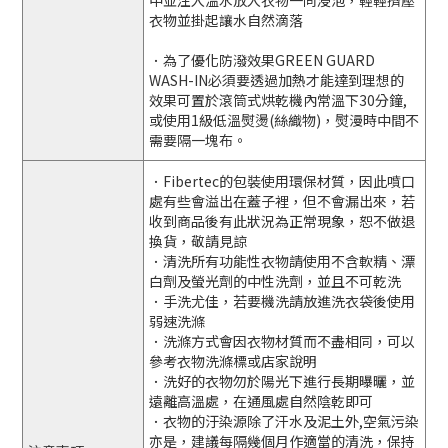
中並注入溫水放入衣物一同浸泡，輕輕擠壓
衣物並掛起讓水自然滴落
．為了優化防潑效果GREEN GUARD
WASH-IN必須要透過加熱才能達到理想的
效果可置於滾筒式烘乾機內常溫下30分鐘,
或使用1級低溫熨燙(絲織物)，熨漫時中間不
需要隔一塊布。
．Fibertec的包裝使用環保材質，因此噴口
處有些會溢出在蓋子裡，但不會漏出來，若
收到商品後有此狀況為正常現象，恕不做退
換貨，敬請見諒
．清洗所有功能性衣物請使用不含軟精、漂
白劑及螢光劑的中性洗劑，並且不可乾洗
．手洗尤佳，若要機洗請放進洗衣袋後使用
弱速洗滌
．洗滌方式會因衣物材質而不盡相同，可以
參考衣物洗滌標或店家說明
．洗好的衣物勿於陽光下進行長期曝曬，並
遠離高溫處，在通風處自然陰乾即可
．衣物的汙染源除了汗水及泥土外,空氣污染
亦是，建議每隔幾個月作適當的清洗，保持