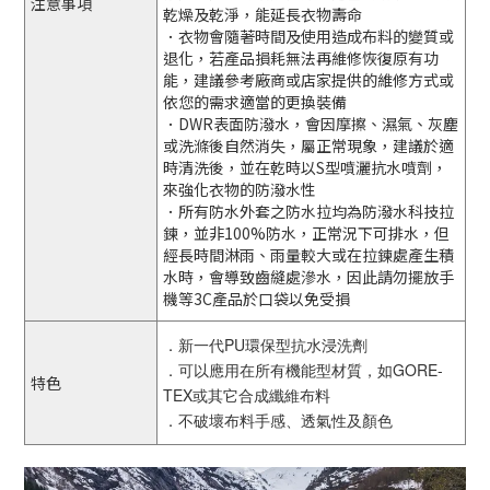
注意事項
乾燥及乾淨，能延長衣物壽命
．衣物會隨著時間及使用造成布料的變質或
退化，若產品損耗無法再維修恢復原有功
能，建議參考廠商或店家提供的維修方式或
依您的需求適當的更換裝備
．DWR表面防潑水，會因摩擦、濕氣、灰塵
或洗滌後自然消失，屬正常現象，建議於適
時清洗後，並在乾時以S型噴灑抗水噴劑，
來強化衣物的防潑水性
．所有防水外套之防水拉均為防潑水科技拉
鍊，並非100%防水，正常況下可排水，但
經長時間淋雨、雨量較大或在拉鍊處產生積
水時，會導致齒縫處滲水，因此請勿擺放手
機等3C產品於口袋以免受損
．新一代PU環保型抗水浸洗劑
．可以應用在所有機能型材質，如GORE-
特色
TEX或其它合成纖維布料
．不破壞布料手感、透氣性及顏色