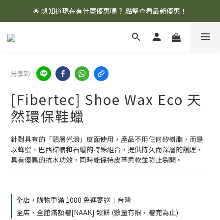
🌟 想知道現在有什麼優惠嗎？ 點擊查看最新優惠！
🌟 想知道現在有什麼優惠嗎？ 點擊查看最新優惠！
全館消費滿 $1,000 即享免運優惠
🌟 想知道現在有什麼優惠嗎？ 點擊查看最新優惠！
分享到
[Fibertec] Shoe Wax Eco 天
然環保鞋蠟
針對具有的「頭層光滑」皮面使用，產品不用任何矽樹脂，而是
以蜂蜜、巴西棕櫚和石蠟的特殊組合，提供持久而深層的護理，
具有優異的抗水功效，同時能保持皮革柔軟並防止裂開。
全店，購物車滿 1000 免運寄送｜台灣
全店，全館滿額贈[NAAK] 鬆餅 (數量有限，贈完為止)