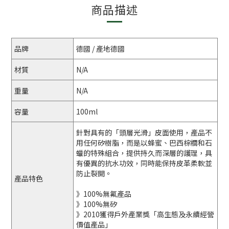
商品描述
品牌
德國 / 產地德國
材質
N/A
重量
N/A
容量
100ml
針對具有的「頭層光滑」皮面使用，產品不
用任何矽樹脂，而是以蜂蜜、巴西棕櫚和石
蠟的特殊組合，提供持久而深層的護理，具
有優異的抗水功效，同時能保持皮革柔軟並
防止裂開。
產品特色
》100%無氟產品
》100%無矽
》2010獲得戶外產業獎「高生態及永續經營
價值產品」