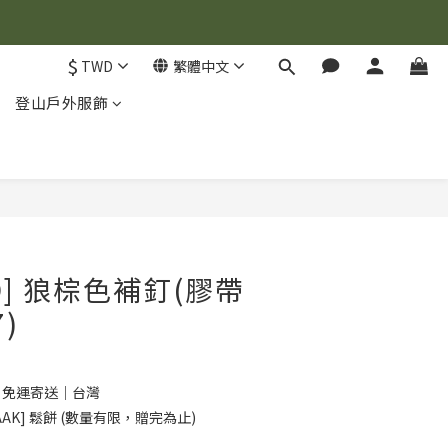
$
TWD
繁體中文
登山戶外服飾
立即購買
ID] 狼棕色補釘(膠帶
7)
0 免運寄送｜台灣
AK] 鬆餅 (數量有限，贈完為止)