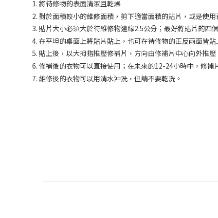
將待修物的表面清潔且乾燥
對於面積較小的維修面積，剪下適當面積的貼片，或是使用
貼片大小必須大於待維修物邊緣2.5公分；最好將貼片的四
在平坦的桌面上將貼片貼上，也可在待修物的正反兩面皆貼
貼上後，以大拇指推壓修補片，方向由修補片中心向外推壓
修補後的衣物可以直接使用；在未來的12-24小時中，修
維修後的衣物可以用清水沖洗，但請不要乾洗。