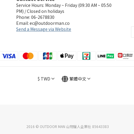
Service Hours: Monday ~ Friday (09:30 AM ~ 05:50
PM) / Closed on holidays
Phone: 06-2678830
Email:
ec@outdoorman.co
Send a Message via Website
$
TWD
繁體中文
2016 © OUTDOOR MAN 山物獵人企業社 85643383