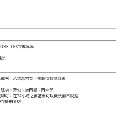
RE-TEX衣褲等等
機洗
尼龍布、乙烯基材質、橡膠還有塑料等
、睡袋、背包、遮雨棚、雨傘等
處即可，在24小時之後甚至可以機洗而不脫落
洗衣機的考驗