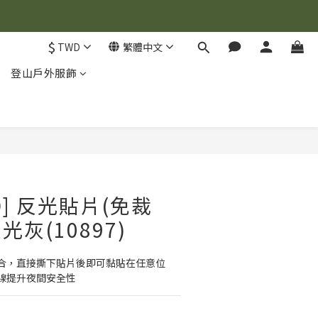
$
TWD
繁體中文
登山戶外服飾
立即購買
ID] 反光貼片(免裁
反光灰(10897)
合，直接撕下貼片後即可黏貼在任意位
線提升夜間安全性