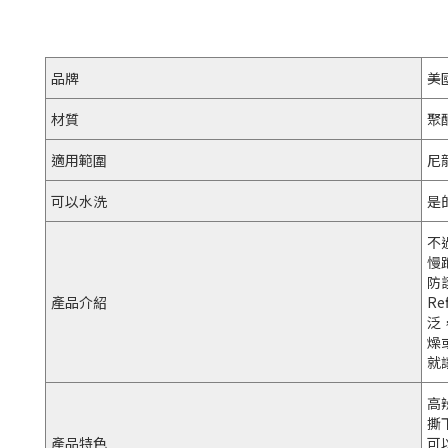
品牌
美
材質
聚
適用範圍
尼
可以水洗
是
不
慢
防
產品介紹
R
泛
燥
就讓
高
撕
產品特色
可