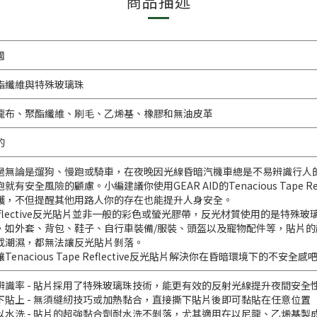
商品描述
國
酯纖維與特殊玻璃珠
龍布、聚酯纖維、刷毛、乙烯基、橡膠和無油皮革
的
過無論是遛狗、慢跑或騎車，在夜晚因光線昏暗汽機車總是不易辨識行人
跑就有安全風險的顧慮。小編建議你使用GEAR AID的Tenacious Tape
護，不但提醒其他用路人你的存在也能提升人身安全。
eflective反光貼片並非一般的彩色或螢光膠帶，反光材質使用的是特
，如外套、背包、鞋子、自行車裝備/服裝、頭盔以及寵物配件等，貼片
或潮濕，都無法讓反光貼片剝落。
Tenacious Tape Reflective反光貼片解決你在昏暗環境下的不安全感
辨識率 - 貼片採用了特殊玻璃珠技術，能更有效的反射光線提升夜間安全
下貼上 - 無須縫紉技巧或加熱黏合，直接撕下貼片後即可黏貼在任意位置
以水洗 - 貼片的超強黏合劑耐水洗不剝落，尤其適用在以尼龍、乙烯基製