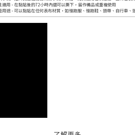
性運用 - 在黏貼後的72小時內還可以撕下，留作備品或重複使用
重用途 - 可以黏貼在任何表布材質，如慢跑服、慢跑鞋、頭帶、自行車、
了解更多