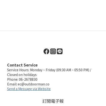
Contact Service
Service Hours: Monday ~ Friday (09:30 AM ~ 05:50 PM) /
Closed on holidays
Phone: 06-2678830
Email:
ec@outdoorman.co
Send a Message via Website
訂閱電子報