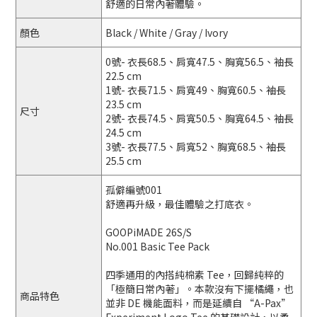
舒適的日常內著體驗。
顏色
Black / White / Gray / Ivory
0號- 衣長68.5、肩寬47.5、胸寬56.5、袖長
22.5 cm
1號- 衣長71.5、肩寬49、胸寬60.5、袖長
23.5 cm
尺寸
2號- 衣長74.5、肩寬50.5、胸寬64.5、袖長
24.5 cm
3號- 衣長77.5、肩寬52、胸寬68.5、袖長
25.5 cm
孤僻編號001
舒適再升級，最佳體驗之打底衣。
GOOPiMADE 26S/S
No.001 Basic Tee Pack
四季通用的內搭純棉素 Tee，回歸純粹的
「極簡日常內著」。本款沒有下擺橘繩，也
商品特色
並非 DE 機能面料，而是延續自 “A-Pax”