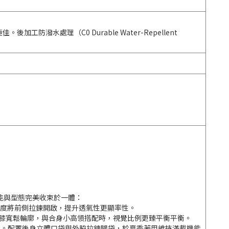
防潑水處理（C0 Durable Water-Repellent
能與型態完美收束於一體：
推薦適度將前側拉鍊開啟，提升透氣性更顯率性。
字線條的過膝寬鬆輪廓，與合身小高領搭配時，視覺比例更臻平衡平衡。
版及膝短褲。配置後身立體口袋與外脇拉鍊腿袋，於夏季著用維持滿載機能