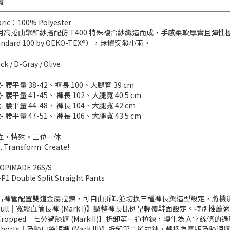
灣
bric：100% Polyester
用高捲曲聚酯紗搭配仿 T400 特殊複合紗織造而成，手感柔軟厚實且彈性極佳。後加工
andard 100 by OEKO-TEX®），無懼突發小雨。
ck / D-Gray / Olive
- 腰平量 38-42、褲長 100、大腿寬 39 cm
- 腰平量 41-45、 褲長 102、大腿寬 40.5 cm
- 腰平量 44-48、 褲長 104、大腿寬 42 cm
- 腰平量 47-51、 褲長 106、大腿寬 43.5 cm
立·特殊·三位一体
. Transform. Create!
OPiMADE 26S/S
P1 Double Split Straight Pants
右褲管配置雙道金屬拉鍊，可自由拆卸並切換三種褲長與造型設定，將機
Full｜寬鬆直筒長褲 (Mark I)】調整褲長比例呈輕覆鞋面設定。特別
Cropped｜七分過膝褲 (Mark II)】拆卸第一道拉鍊，轉化為 A 
Shorts｜及膝口袋短褲 (Mark III)】拆卸第二道拉鍊，轉換為寬