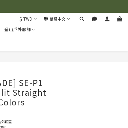
$
TWD
繁體中文
登山戶外服飾
立即購買
DE] SE-P1
lit Straight
 Colors
同步發售
12點