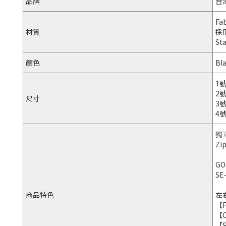
品牌
台
Fa
材質
採
St
顏色
Bla
1號
2號
尺寸
3號
4號
獨
Zip
GO
SE-
商品特色
左
【
【
【