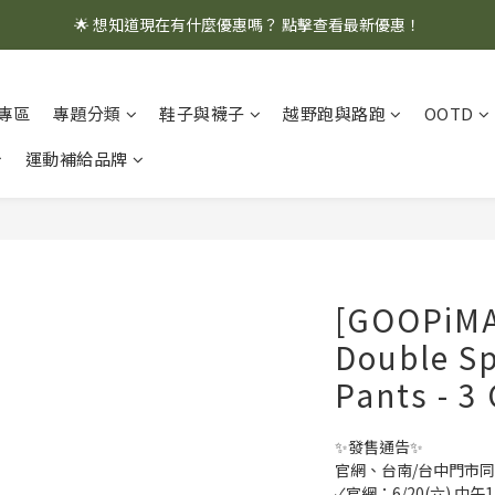
🌟 想知道現在有什麼優惠嗎？ 點擊查看最新優惠！
🌟 想知道現在有什麼優惠嗎？ 點擊查看最新優惠！
全館消費滿 $1,000 即享免運優惠
專區
專題分類
鞋子與襪子
越野跑與路跑
OOTD
🌟 想知道現在有什麼優惠嗎？ 點擊查看最新優惠！
運動補給品牌
[GOOPiMA
Double Sp
Pants - 3
✨發售通告✨
官網、台南/台中門市
✓官網：6/20(六) 中午