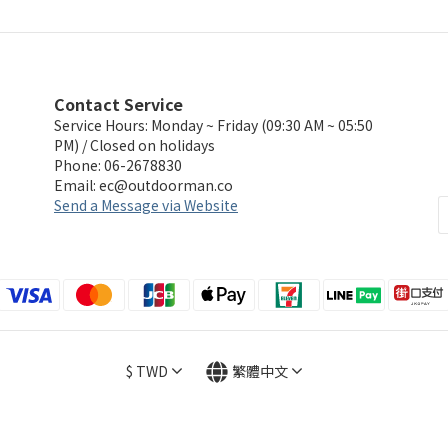
Contact Service
Service Hours: Monday ~ Friday (09:30 AM ~ 05:50
PM) / Closed on holidays
Phone: 06-2678830
Email:
ec@outdoorman.co
Send a Message via Website
$
TWD
繁體中文