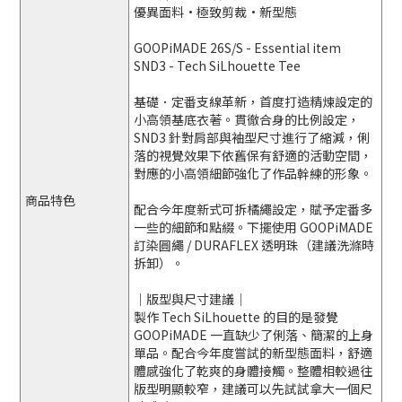
優異面料·極致剪裁·新型態
GOOPiMADE 26S/S - Essential item
SND3 - Tech SiLhouette Tee
基礎．定番支線革新，首度打造精煉設定的
小高領基底衣著。貫徹合身的比例設定，
SND3 針對肩部與袖型尺寸進行了縮減，俐
落的視覺效果下依舊保有舒適的活動空間，
對應的小高領細節強化了作品幹練的形象。
商品特色
配合今年度新式可拆橘繩設定，賦予定番多
一些的細節和點綴。下擺使用 GOOPiMADE
訂染圓繩 / DURAFLEX 透明珠（建議洗滌時
拆卸）。
｜版型與尺寸建議｜
製作 Tech SiLhouette 的目的是發覺
GOOPiMADE 一直缺少了俐落、簡潔的上身
單品。配合今年度嘗試的新型態面料，舒適
體感強化了乾爽的身體接觸。整體相較過往
版型明顯較窄，建議可以先試試拿大一個尺