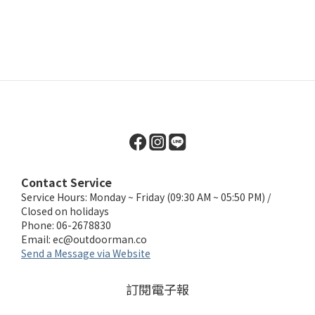
Contact Service
Service Hours: Monday ~ Friday (09:30 AM ~ 05:50 PM) /
Closed on holidays
Phone: 06-2678830
Email:
ec@outdoorman.co
Send a Message via Website
訂閱電子報