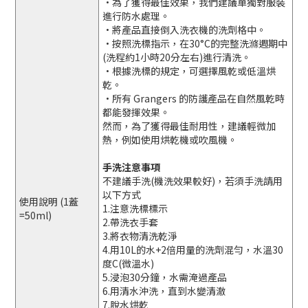
•為了獲得最佳效果，我們建議單獨對服裝
進行防水處理。
•將產品直接倒入洗衣機的洗劑格中。
•按照洗標指示，在30°C的完整洗滌週期中
(洗程約1小時20分左右)進行清洗。
•根據洗標的規定，可選擇風乾或低溫烘
乾。
•所有 Grangers 的防護產品在自然風乾時
都能發揮效果。
然而，為了獲得最佳耐用性，建議輕微加
熱，例如使用烘乾機或吹風機。
手洗注意事項
不建議手洗(機洗效果較好)，若須手洗請用
以下方式
使用說明 (1蓋
1.注意洗標標示
=50ml)
2.帶洗衣手套
3.將衣物清洗乾淨
4.用10L的水+2倍用量的洗劑混勻，水溫30
度C(微溫水)
5.浸泡30分鐘，水需淹過產品
6.用清水沖洗，直到水變清澈
7.脫水烘乾