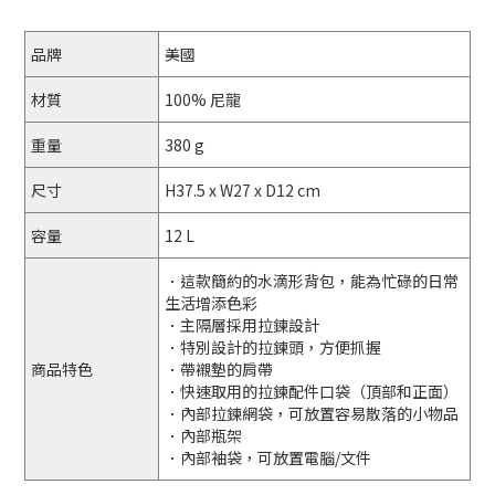
品牌
美國
材質
100% 尼龍
重量
380 g
尺寸
H37.5 x W27 x D12 cm
容量
12 L
．這款簡約的水滴形背包，能為忙碌的日常
生活增添色彩
．主隔層採用拉鍊設計
．特別設計的拉鍊頭，方便抓握
商品特色
．帶襯墊的肩帶
．快速取用的拉鍊配件口袋（頂部和正面）
．內部拉鍊網袋，可放置容易散落的小物品
．內部瓶架
．內部袖袋，可放置電腦/文件