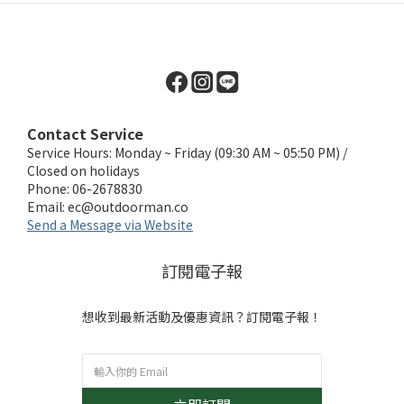
Contact Service
Service Hours: Monday ~ Friday (09:30 AM ~ 05:50 PM) /
Closed on holidays
Phone: 06-2678830
Email:
ec@outdoorman.co
Send a Message via Website
訂閱電子報
想收到最新活動及優惠資訊？訂閱電子報！