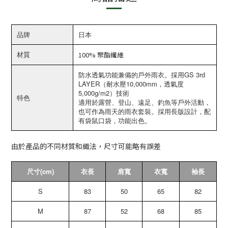
品牌
日本
材質
100% 聚酯纖維
防水透氣功能兼備的戶外雨衣。採用GS 3rd
LAYER（耐水壓10,000mm，透氣度
5,000g/m2）技術
特色
適用於露營、登山、遠足、釣魚等戶外活動，
也可作為雨天的雨衣套裝。採用長版設計，配
有袋鼠口袋，功能出色。
由於產品的不同材質和織法，尺寸可能略有誤差
尺寸(cm)
衣長
肩寬
衣寬
袖長
S
83
50
65
82
M
87
52
68
85