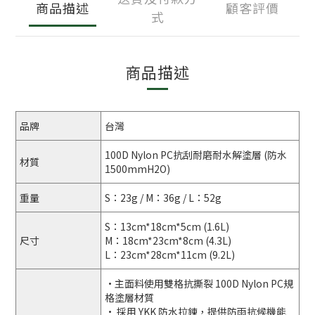
商品描述
顧客評價
式
商品描述
品牌
台灣
100D Nylon PC抗刮耐磨耐水解塗層 (防水
材質
1500mmH2O)
重量
S：23g / M：36g / L：52g
S：13cm*18cm*5cm (1.6L)
尺寸
M：18cm*23cm*8cm (4.3L)
L：23cm*28cm*11cm (9.2L)
•主面料使用雙格抗撕裂 100D Nylon PC規
格塗層材質
• 採用 YKK 防水拉鍊，提供防雨抗候機能