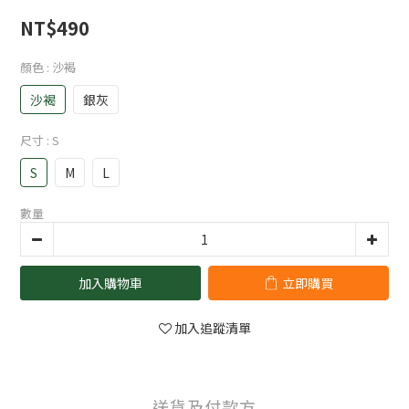
NT$490
顏色
: 沙褐
沙褐
銀灰
尺寸
: S
S
M
L
數量
加入購物車
立即購買
加入追蹤清單
送貨及付款方