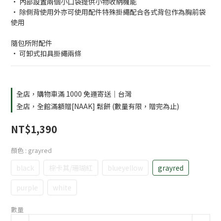
• 內部設置兩個小口袋提供小物收納機能
• 除側背使用外亦可使用配件特殊掛繩配合各式背包作為胸前袋
使用
隨包所附配件
• 可卸式扣具掛繩兩條
全店，購物車滿 1000 免運寄送｜台灣
全店，全館滿額贈[NAAK] 鬆餅 (數量有限，贈完為止)
NT$1,390
顏色
: grayred
black
棕卡其/珊瑚紅
blueyellow
grayred
purple
white
數量