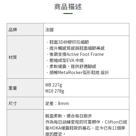
商品描述
品牌
法國
．鞋面3D矽膠印花細節
．提升觸感質感與鞋面細節美感
．後跟支撐Active Foot Frame
材質
．壓縮成型EVA 中底
．柔軟緩震，提供舒適腳感
．順暢MetaRocker弧形鞋底 設計
W8 227g
重量
M10 278g
尺寸
足差：8mm
輕盈柔軟，適合每日跑步
作為每日訓練里程的可靠夥伴，Clifton已經
是HOKA緩震鞋款的基石，迄今已有11個季
度的歷史。