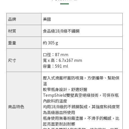
品牌
美國
材質
食品級18/8級不鏽鋼
重量
約 305 g
口徑：87 ｍｍ
尺寸
寬 x 高：6.7x167 mm
容量：591 ml
壓入式滑蓋杯蓋防噴濺，方便攜帶、幫助保
溫
較窄瓶身設計，舒適好握
TempShield雙壁真空絕緣技術，可保存瓶
內飲料的溫度
商品特色
均用18/8級的不銹鋼製成，其強度和純度常
為高級器皿所使用
瓶身使用無毒粉霧塗層，不滑手的觸感，比
起亮面更耐刮耐髒