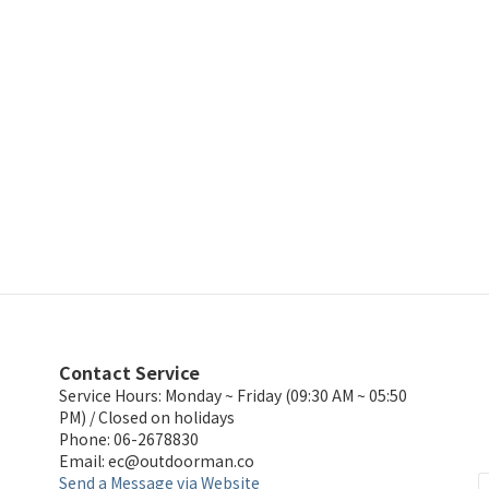
Contact Service
Service Hours: Monday ~ Friday (09:30 AM ~ 05:50
PM) / Closed on holidays
Phone: 06-2678830
Email:
ec@outdoorman.co
Send a Message via Website