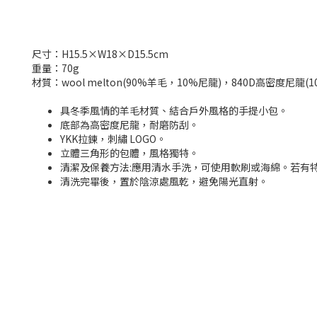
尺寸：H15.5×W18×D15.5cm
重量：70g
材質：wool melton(90%羊毛，10%尼龍)，840D高密度尼龍(1
具冬季風情的羊毛材質、結合戶外風格的手提小包。
底部為高密度尼龍，耐磨防刮。
YKK拉鍊，刺繡 LOGO。
立體三角形的包體，風格獨特。
清潔及保養方法:應用清水手洗，可使用軟刷或海綿。若有
清洗完畢後，置於陰涼處風乾，避免陽光直射。