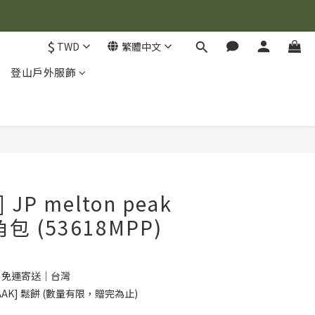
$
TWD
繁體中文
登山戶外服飾
立即購買
] JP melton peak
角包 (53618MPP)
0 免運寄送｜台灣
AK] 鬆餅 (數量有限，贈完為止)