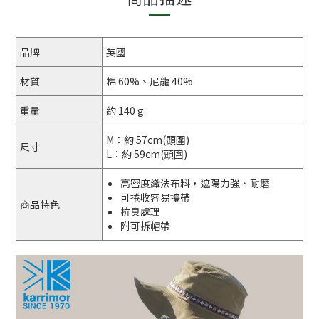
品牌
英國
材質
棉 60%、尼龍 40%
重量
約 140 g
M：約 57cm(頭圍)
尺寸
L：約 59cm(頭圍)
高密度織法布料，遮陽力強、耐磨
可捲收容易攜帶
商品特色
抗臭處理
附可拆帽帶