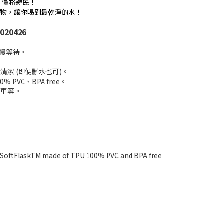
升，價格親民！
生物，讓你喝到最乾淨的水！
020426
慢慢等待。
潔 (即便髒水也可)。
 PVC、BPA free。
山車等。
。
SoftFlaskTM made of TPU 100% PVC and BPA free