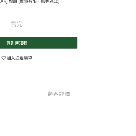
AK] 鬆餅 (數量有限，贈完為止)
售完
貨到通知我
加入追蹤清單
顧客評價