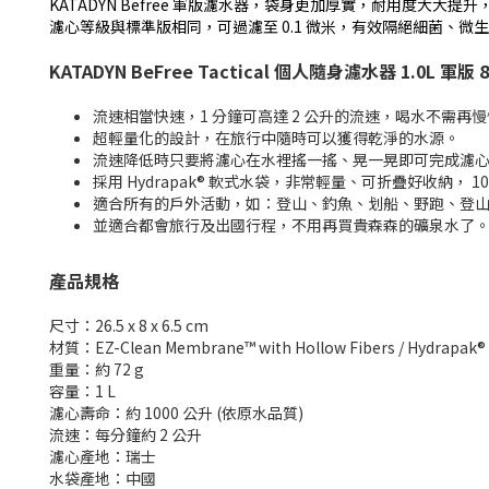
KATADYN Befree 軍版濾水器，袋身更加厚實，耐用度大大提
濾心等級與標準版相同，可過濾至 0.1 微米，有效隔絕細菌、微
KATADYN BeFree Tactical 個人隨身濾水器 1.0L 軍版 8
流速相當快速，1 分鐘可高達 2 公升的流速，喝水不需再
超輕量化的設計，在旅行中隨時可以獲得乾淨的水源。
流速降低時只要將濾心在水裡搖一搖、晃一晃即可完成濾心清
採用 Hydrapak® 軟式水袋，非常輕量、可折疊好收納， 100%
適合所有的戶外活動，如：登山、釣魚、划船、野跑、登
並適合都會旅行及出國行程，不用再買貴森森的礦泉水了
產品規格
尺寸：26.5 x 8 x 6.5 cm
材質：EZ-Clean Membrane™ with Hollow Fibers / Hydrapak® 
重量：約 72 g
容量：1 L
濾心壽命：約 1000 公升 (依原水品質)
流速：每分鐘約 2 公升
濾心產地：瑞士
水袋產地：中國