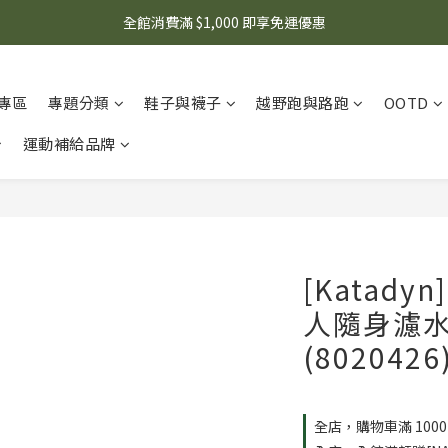
🌟 想知道現在有什麼優惠嗎？ 點擊查看最新優惠！
全館消費滿 $1,000 即享免運優惠
🌟 想知道現在有什麼優惠嗎？ 點擊查看最新優惠！
專區
專題分類
鞋子與襪子
越野跑與路跑
OOTD
運動補給品牌
[Katadyn
人隨身濾水器
(8020426
全店，購物車滿 100