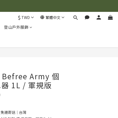
$
TWD
繁體中文
登山戶外服飾
] Befree Army 個
 1L / 軍規版
)
0 免運寄送｜台灣