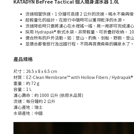
KATADYN BeFree Tactical 個人隨身濾水器 1.0L
流速相當快速，1 分鐘可高達 2 公升的流速，喝水不需再
超輕量化的設計，在旅行中隨時可以獲得乾淨的水源。
流速降低時只要將濾心在水裡搖一搖、晃一晃即可完成濾心清
採用 Hydrapak® 軟式水袋，非常輕量、可折疊好收納， 100%
適合所有的戶外活動，如：登山、釣魚、划船、野跑、登
並適合都會旅行及出國行程，不用再買貴森森的礦泉水了
產品規格
尺寸：26.5 x 8 x 6.5 cm
材質：EZ-Clean Membrane™ with Hollow Fibers / Hydrapak® 
重量：約 72 g
容量：1 L
濾心壽命：約 1000 公升 (依原水品質)
流速：每分鐘約 2 公升
濾心產地：瑞士
水袋產地：中國